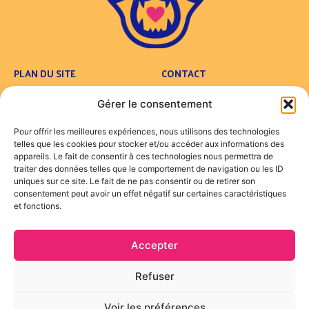
PLAN DU SITE
CONTACT
Concept
Contact
Gérer le consentement
Carte
FAQ
Traiteur
Pour offrir les meilleures expériences, nous utilisons des technologies
Foodtruck
telles que les cookies pour stocker et/ou accéder aux informations des
Engagements
appareils. Le fait de consentir à ces technologies nous permettra de
traiter des données telles que le comportement de navigation ou les ID
Actualités
uniques sur ce site. Le fait de ne pas consentir ou de retirer son
consentement peut avoir un effet négatif sur certaines caractéristiques
LÉGALES
et fonctions.
Mentions Légales
Accepter
SUIVEZ NOUS !
Refuser
Voir les préférences