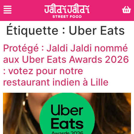
Étiquette :
Uber Eats
Protégé : Jaldi Jaldi nommé
aux Uber Eats Awards 2026
: votez pour notre
restaurant indien à Lille