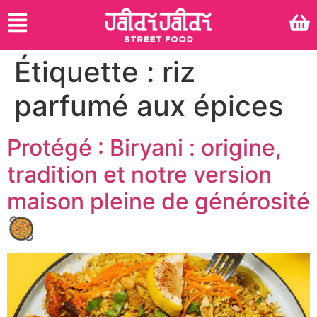
Étiquette :
riz
parfumé aux épices
Protégé : Biryani : origine,
tradition et notre version
maison pleine de générosité
🥘