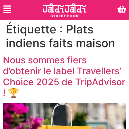
Étiquette :
Plats
indiens faits maison
Nous sommes fiers
d’obtenir le label Travellers’
Choice 2025 de TripAdvisor
! 🏆