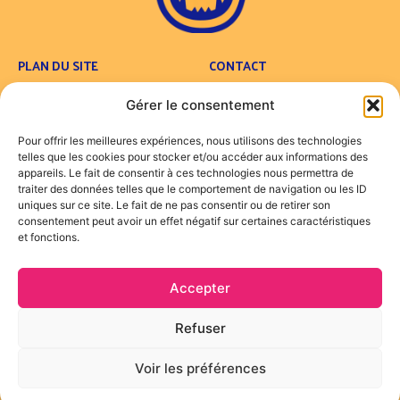
PLAN DU SITE
CONTACT
Concept
Contact
Gérer le consentement
Carte
FAQ
Traiteur
Pour offrir les meilleures expériences, nous utilisons des technologies
Foodtruck
telles que les cookies pour stocker et/ou accéder aux informations des
Engagements
appareils. Le fait de consentir à ces technologies nous permettra de
traiter des données telles que le comportement de navigation ou les ID
Actualités
uniques sur ce site. Le fait de ne pas consentir ou de retirer son
consentement peut avoir un effet négatif sur certaines caractéristiques
LÉGALES
et fonctions.
Mentions Légales
Accepter
SUIVEZ NOUS !
Refuser
Voir les préférences
© 2026 Jaldi Jaldi - Site réalisé par
Belorder