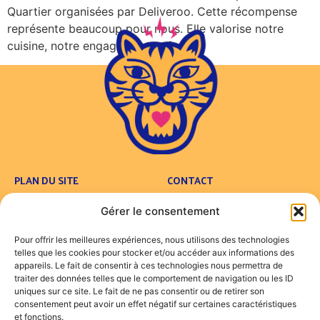
Quartier organisées par Deliveroo. Cette récompense
représente beaucoup pour nous. Elle valorise notre
cuisine, notre engagement et […]
PLAN DU SITE
CONTACT
Concept
Contact
Gérer le consentement
Carte
FAQ
Traiteur
Pour offrir les meilleures expériences, nous utilisons des technologies
Foodtruck
telles que les cookies pour stocker et/ou accéder aux informations des
Engagements
appareils. Le fait de consentir à ces technologies nous permettra de
traiter des données telles que le comportement de navigation ou les ID
Actualités
uniques sur ce site. Le fait de ne pas consentir ou de retirer son
consentement peut avoir un effet négatif sur certaines caractéristiques
LÉGALES
et fonctions.