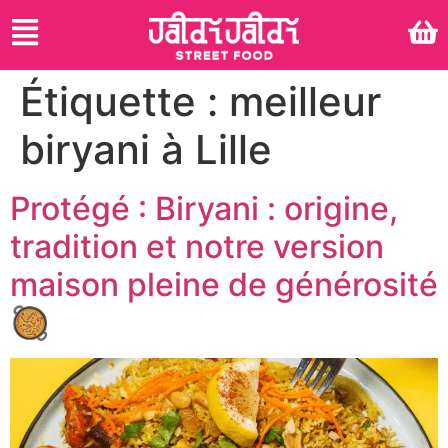
Étiquette :
meilleur
biryani à Lille
Protégé : Biryani : origine,
tradition et notre version
maison pleine de générosité
🥘