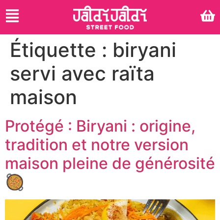
Étiquette :
biryani
servi avec raïta
maison
Protégé : Biryani : origine,
tradition et notre version
maison pleine de générosité
🥘