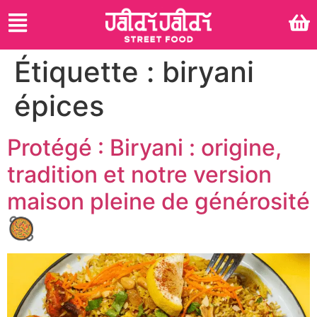
Étiquette :
biryani
épices
Protégé : Biryani : origine,
tradition et notre version
maison pleine de générosité
🥘